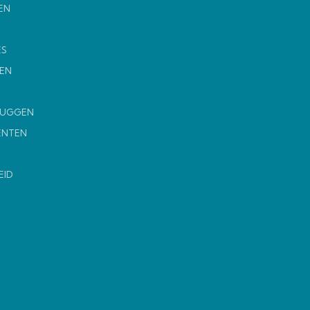
EN
ES
EN
MUGGEN
ENTEN
EID