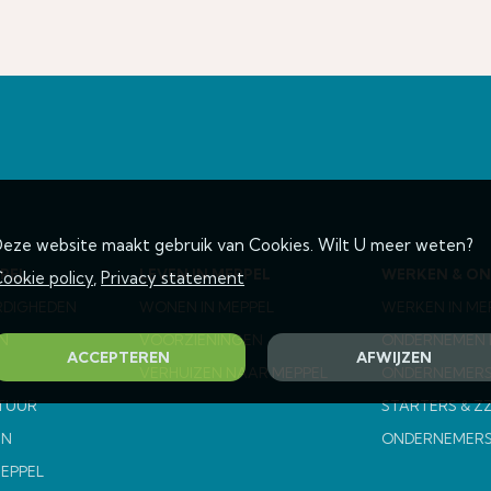
eze website maakt gebruik van Cookies. Wilt U meer weten?
PEL
LEVEN IN MEPPEL
WERKEN & O
ookie policy
,
Privacy statement
RDIGHEDEN
WONEN IN MEPPEL
WERKEN IN ME
N
VOORZIENINGEN
ONDERNEMEN I
ACCEPTEREN
AFWIJZEN
VERHUIZEN NAAR MEPPEL
ONDERNEMERS
TUUR
STARTERS & Z
EN
ONDERNEMER
MEPPEL