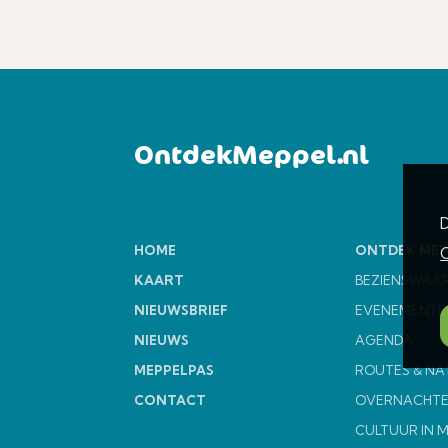
OntdekMeppel.nl
D
HOME
ONTDEK MEP
C
KAART
BEZIENSWAA
NIEUWSBRIEF
EVENEMENTE
NIEUWS
AGENDA
MEPPELPAS
ROUTES & NA
CONTACT
OVERNACHT
CULTUUR IN 