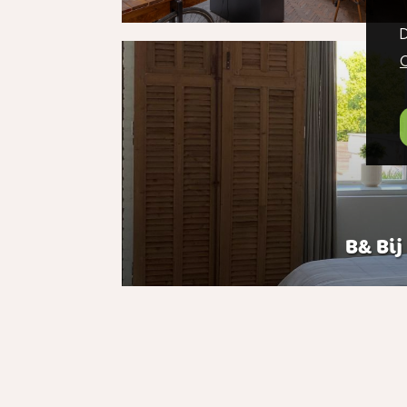
D
C
B& Bij