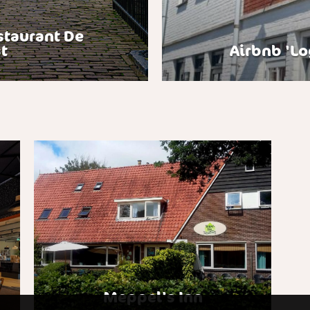
staurant De
t
Airbnb 'Lo
Meppel's Inn