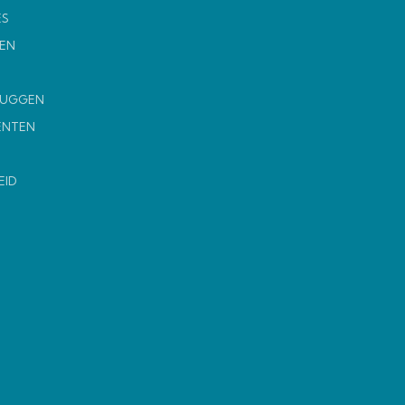
ES
EN
MUGGEN
ENTEN
EID