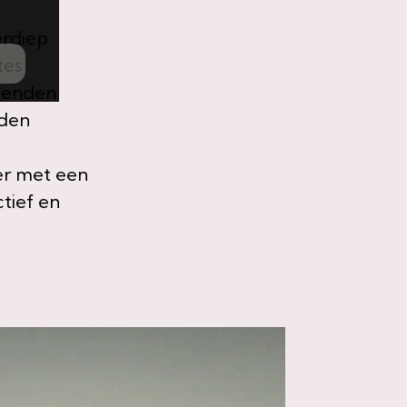
erdiep
tes
rienden
jden
ier met een
ctief en