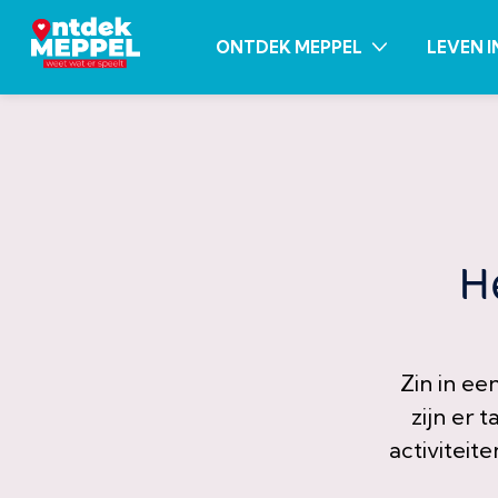
ONTDEK MEPPEL
LEVEN I
H
Zin in e
zijn er 
activiteit