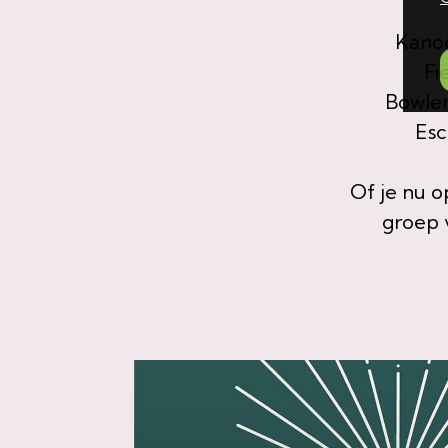
Kanoë
Fi
Bowlen
Esc
Of je nu o
groep v