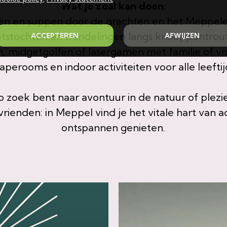
Wat je zoal kan doen:
n en suppen door de grachten en het Meppel
etstochten en wandelingen langs knooppuntrou
ACCEPTEREN
AFWIJZEN
, midgetgolfen of lasergamen met familie of v
aperooms en indoor activiteiten voor alle leefti
p zoek bent naar avontuur in de natuur of plez
rienden: in Meppel vind je het vitale hart van a
ontspannen genieten.