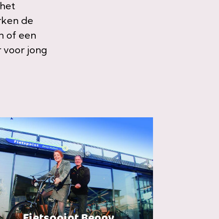
 het
rken de
n of een
r voor jong
Fietspoint Benny