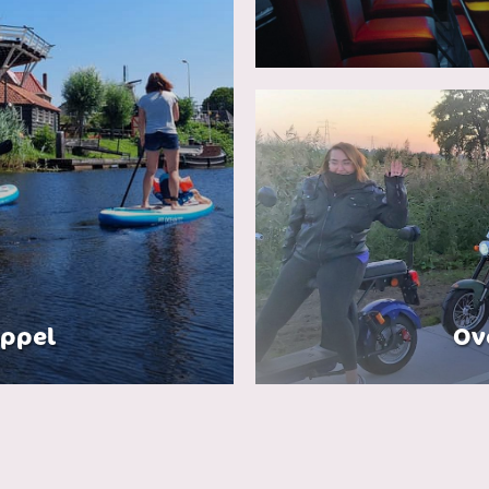
eppel
Ov