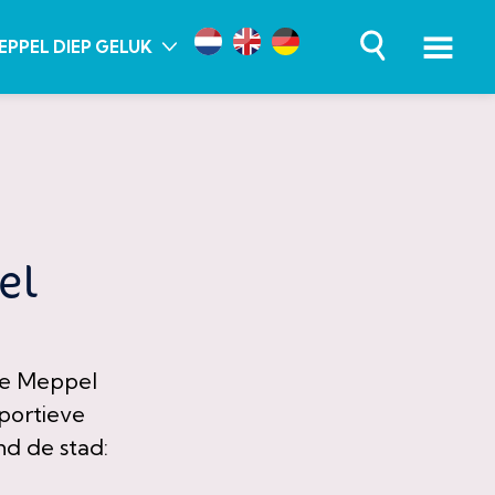
EPPEL DIEP GELUK
el
te Meppel
sportieve
nd de stad: