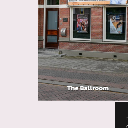
The Ballroom
D
C