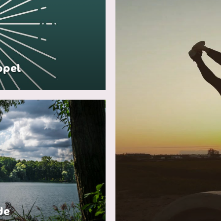
ppel
de