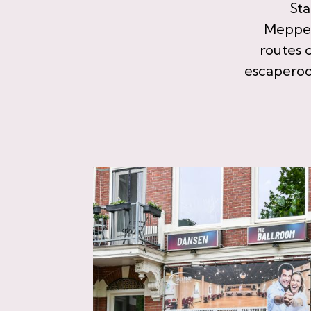
Sta
Meppel
routes 
escaperoom