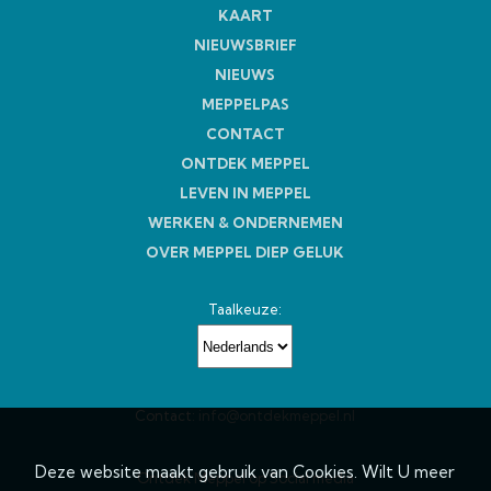
KAART
NIEUWSBRIEF
NIEUWS
MEPPELPAS
CONTACT
ONTDEK MEPPEL
LEVEN IN MEPPEL
WERKEN & ONDERNEMEN
OVER MEPPEL DIEP GELUK
Taalkeuze:
Contact:
info@ontdekmeppel.nl
Deze website maakt gebruik van Cookies. Wilt U meer
Ontdek Meppel op Social media