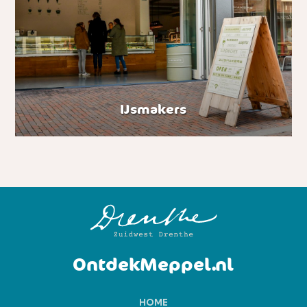
IJsmakers
OntdekMeppel.nl
HOME