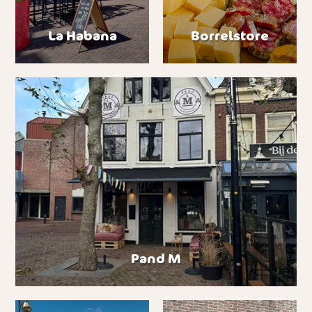
La Habana
Borrelstore
Pand M