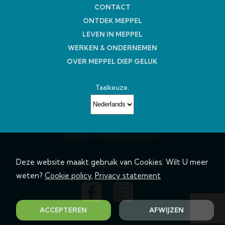
CONTACT
ONTDEK MEPPEL
LEVEN IN MEPPEL
WERKEN & ONDERNEMEN
OVER MEPPEL DIEP GELUK
Taalkeuze:
Contact:
info@ontdekmeppel.nl
Deze website maakt gebruik van Cookies. Wilt U meer
Ontdek Meppel op Social media
weten?
Cookie policy
,
Privacy statement
ACCEPTEREN
AFWIJZEN