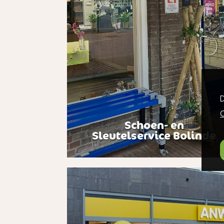
D
C
Schoen- en
Sleutelservice Bolinde