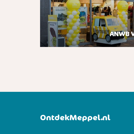
ANWB W
OntdekMeppel.nl