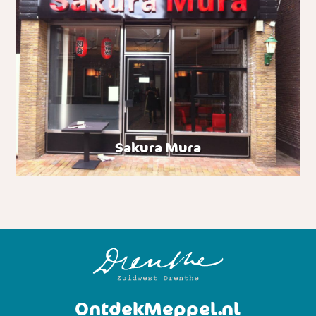
Sakura Mura
OntdekMeppel.nl