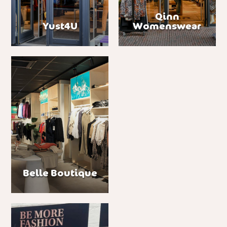
Qinn
Yust4U
Womenswear
Belle Boutique