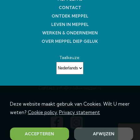
CONTACT
ONTDEK MEPPEL
LEVEN IN MEPPEL
WERKEN & ONDERNEMEN
OVER MEPPEL DIEP GELUK
Taalkeuze:
Contact:
info@ontdekmeppel.nl
Deze website maakt gebruik van Cookies. Wilt U meer
Ontdek Meppel op Social media
weten?
Cookie policy
,
Privacy statement
ACCEPTEREN
AFWIJZEN