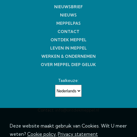
NIEUWSBRIEF
NIEUWS
MEPPELPAS
CONTACT
ONTDEK MEPPEL
LEVEN IN MEPPEL
WERKEN & ONDERNEMEN
OVER MEPPEL DIEP GELUK
Taalkeuze:
Contact:
info@ontdekmeppel.nl
Deze website maakt gebruik van Cookies. Wilt U meer
Ontdek Meppel op Social media
weten?
Cookie policy
,
Privacy statement