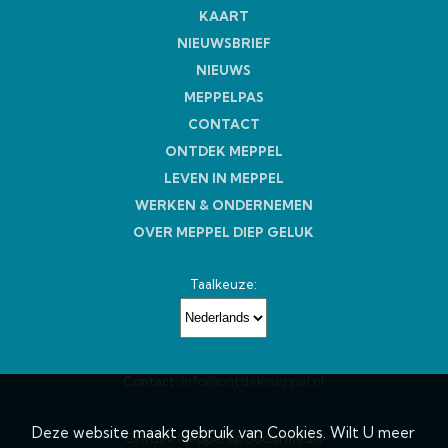
KAART
NIEUWSBRIEF
NIEUWS
MEPPELPAS
CONTACT
ONTDEK MEPPEL
LEVEN IN MEPPEL
WERKEN & ONDERNEMEN
OVER MEPPEL DIEP GELUK
Taalkeuze:
Contact:
info@ontdekmeppel.nl
Deze website maakt gebruik van Cookies. Wilt U meer
Ontdek Meppel op Social media