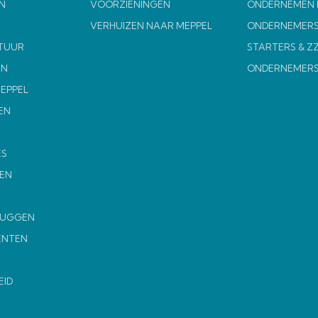
N
VOORZIENINGEN
ONDERNEMEN I
VERHUIZEN NAAR MEPPEL
ONDERNEMERS
TUUR
STARTERS & Z
EN
ONDERNEMER
MEPPEL
EN
ES
EN
MUGGEN
ENTEN
EID