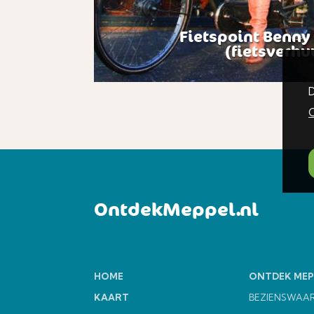
Fietspoint Benny
(fietsverhu
D
C
OntdekMeppel.nl
HOME
ONTDEK MEP
KAART
BEZIENSWAA