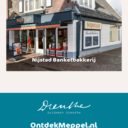
Nijstad Banketbakkerij
OntdekMeppel.nl