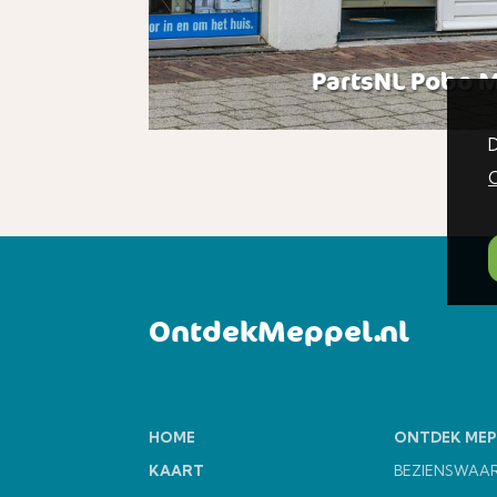
PartsNL Pobo 
D
C
OntdekMeppel.nl
HOME
ONTDEK MEP
KAART
BEZIENSWAA