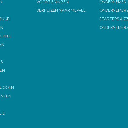
N
VOORZIENINGEN
ONDERNEMEN I
VERHUIZEN NAAR MEPPEL
ONDERNEMERS
TUUR
STARTERS & Z
EN
ONDERNEMER
MEPPEL
EN
ES
EN
MUGGEN
ENTEN
EID