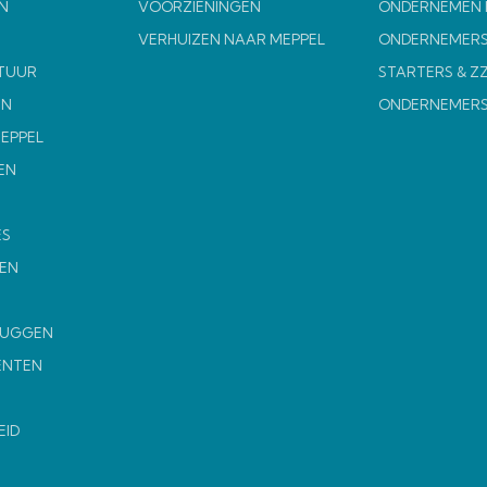
N
VOORZIENINGEN
ONDERNEMEN I
VERHUIZEN NAAR MEPPEL
ONDERNEMERS
TUUR
STARTERS & Z
EN
ONDERNEMER
MEPPEL
EN
ES
EN
MUGGEN
ENTEN
EID