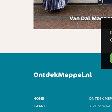
Van Dal Mann
D
C
OntdekMeppel.nl
HOME
ONTDEK MEP
KAART
BEZIENSWAA