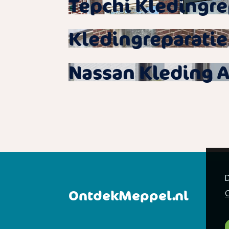
Tepchi Kledingre
Kledingreparati
Nassan Kleding A
D
OntdekMeppel.nl
C