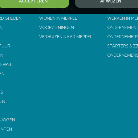
ACCEPTEREN
AFWIJZEN
PEL
LEVEN IN MEPPEL
WERKEN & O
RDIGHEDEN
WONEN IN MEPPEL
WERKEN IN ME
N
VOORZIENINGEN
ONDERNEMEN I
VERHUIZEN NAAR MEPPEL
ONDERNEMERS
TUUR
STARTERS & Z
EN
ONDERNEMER
MEPPEL
EN
ES
EN
MUGGEN
ENTEN