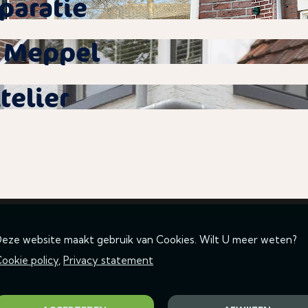
paratie
e Meppel
telier
eze website maakt gebruik van Cookies. Wilt U meer weten?
ookie policy
,
Privacy statement