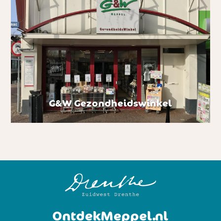
G&W Gezondheidswinkel
OntdekMeppel.nl