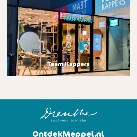
Team Kappers
OntdekMeppel.nl