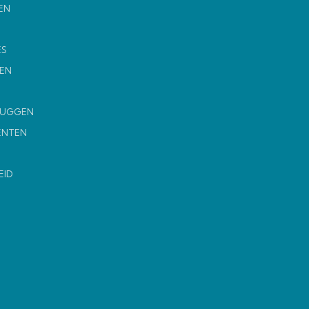
EN
ES
EN
MUGGEN
ENTEN
EID