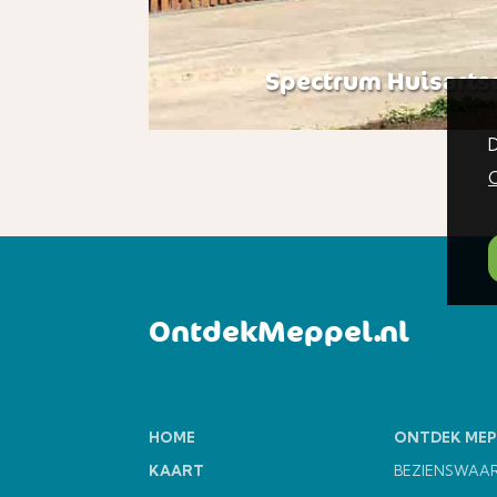
Spectrum Huisarts
D
C
OntdekMeppel.nl
HOME
ONTDEK MEP
KAART
BEZIENSWAA