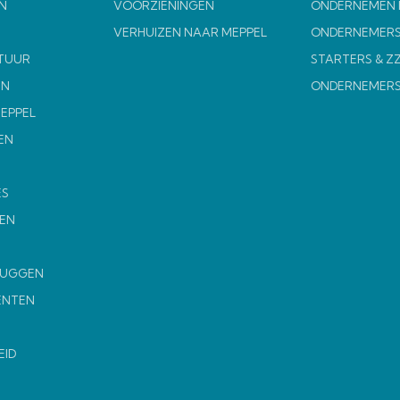
N
VOORZIENINGEN
ONDERNEMEN I
VERHUIZEN NAAR MEPPEL
ONDERNEMERS
TUUR
STARTERS & Z
EN
ONDERNEMER
MEPPEL
EN
ES
EN
MUGGEN
ENTEN
EID