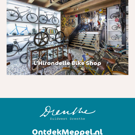
L'Hirondelle Bike Shop
OntdekMeppel.nl