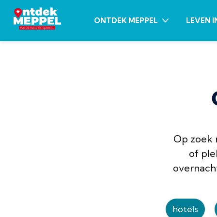
ONTDEK MEPPEL
LEVEN I
Op zoek n
of pl
overnacht
hotels