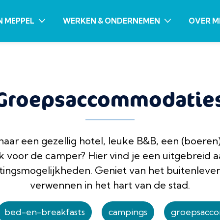
N MEPPEL
WERKEN & ONDERNEMEN
OVER M
Groepsaccommodatie
aar een gezellig hotel, leuke B&B, een (boere
ek voor de camper? Hier vind je een uitgebreid 
ingsmogelijkheden. Geniet van het buitenleven 
verwennen in het hart van de stad.
bed-en-breakfasts
campings
groepsacc