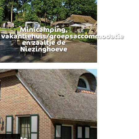
Minicamping,
vakantiehuis/groepsaccommodatie
en zaaltje de
Niezinghoeve