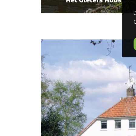
Het Gieters Huus
D
C