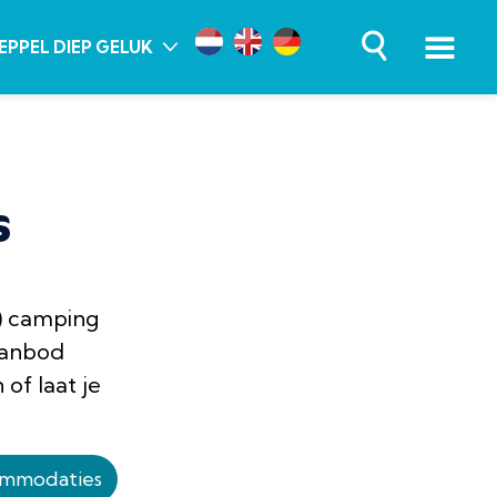
EPPEL DIEP GELUK
s
n) camping
aanbod
of laat je
ommodaties