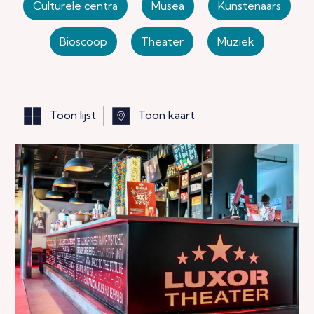
Culturele centra
Musea
Kunstenaars
Bioscoop
Theater
Muziek
Toon lijst
Toon kaart