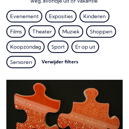
weg, avondje uit of vakantie.
Evenement
Exposities
Kinderen
Films
Theater
Muziek
Shoppen
Koopzondag
Sport
Er op uit
Verwijder filters
Senioren