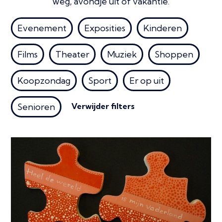
weg, avondje uit of vakantie.
Evenement
Exposities
Kinderen
Films
Theater
Muziek
Shoppen
Koopzondag
Sport
Er op uit
Verwijder filters
Senioren