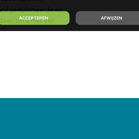
 goed gediplomeerde en
ACCEPTEREN
AFWIJZEN
an doen om u met een