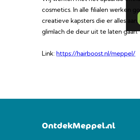
cosmetics. In alle filialen werken
creatieve kapsters die er alles a
glimlach de deur uit te laten gaan.
Link:
https://hairboost.nl/meppel/
OntdekMeppel.nl