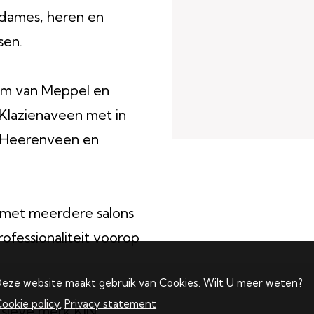
 dames, heren en
sen.
rum van Meppel en
 Klazienaveen met in
, Heerenveen en
d met meerdere salons
rofessionaliteit voorop
eze website maakt gebruik van Cookies. Wilt U meer weten?
ookie policy
,
Privacy statement
usieve merk KIN