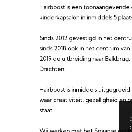
Hairboost is een toonaangevende
kinderkapsalon in inmiddels 5 plaat
Sinds 2012 gevestigd in het cent
sinds 2018 ook in het centrum van
2019 de uitbreiding naar Balkbrug
Drachten.
Hairboost is inmiddels uitgegroei
waar creativiteit, gezelligheid en p
staat.
D
C
Wij werken met het Spaanse excl