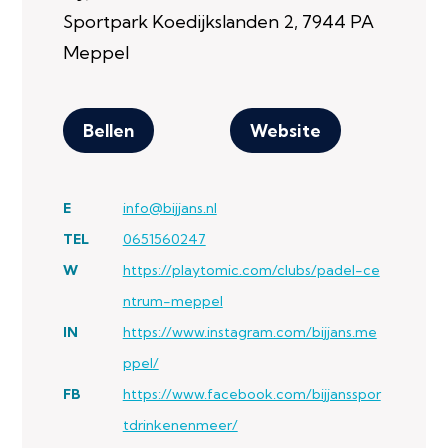
Sportpark Koedijkslanden 2, 7944 PA
Meppel
Bellen
Website
E
info@bijjans.nl
TEL
0651560247
W
https://playtomic.com/clubs/padel-ce
ntrum-meppel
IN
https://www.instagram.com/bijjans.me
ppel/
FB
https://www.facebook.com/bijjansspor
tdrinkenenmeer/