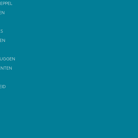
MEPPEL
EN
ES
EN
MUGGEN
ENTEN
EID