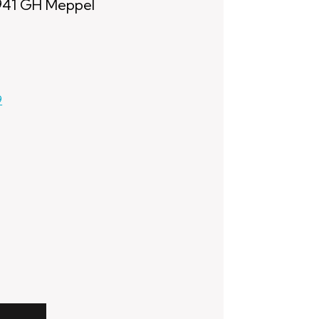
7941 GH Meppel
9