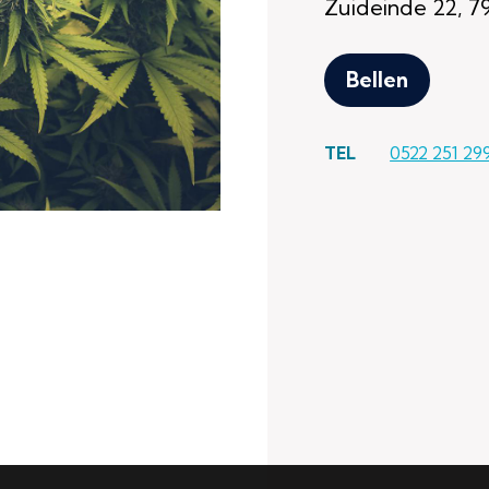
Zuideinde 22, 
Bellen
TEL
0522 251 29