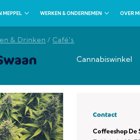
N MEPPEL
WERKEN & ONDERNEMEN
OVER M
en & Drinken
/
Café's
 Swaan
Cannabiswinkel
Contact
Coffeeshop De