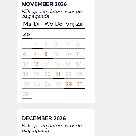
NOVEMBER 2026
Klik op een datum voor de
dag agenda
Ma
Di
Wo
Do
Vrij
Za
Zo
1
2
3
4
5
6
7
8
9
10
11
12
13
14
15
16
17
18
19
20
21
22
23
24
25
26
27
28
29
30
DECEMBER 2026
Klik op een datum voor de
dag agenda