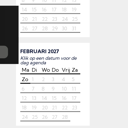
8
9
10
11
12
13
14
15
16
17
18
19
20
21
22
23
24
25
26
27
28
29
30
31
FEBRUARI 2027
Klik op een datum voor de
dag agenda
Ma
Di
Wo
Do
Vrij
Za
Zo
1
2
3
4
5
6
7
8
9
10
11
12
13
14
15
16
17
18
19
20
21
22
23
24
25
26
27
28