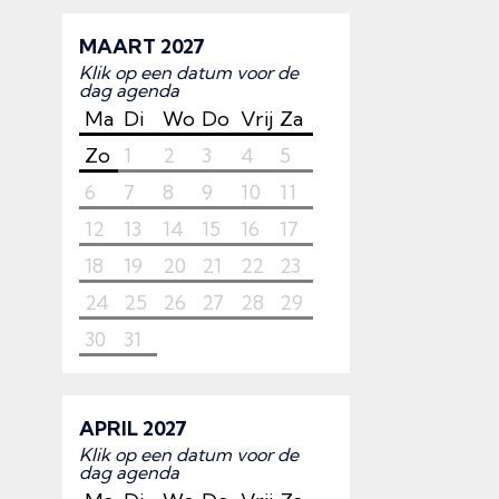
MAART 2027
Klik op een datum voor de
dag agenda
Ma
Di
Wo
Do
Vrij
Za
Zo
1
2
3
4
5
6
7
8
9
10
11
12
13
14
15
16
17
18
19
20
21
22
23
24
25
26
27
28
29
30
31
APRIL 2027
Klik op een datum voor de
dag agenda