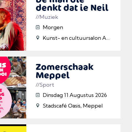
denkt dat ie Neil
Young is
//Muziek
Morgen
Kunst- en cultuursalon Articum, Meppel
Zomerschaak
Meppel
//Sport
Dinsdag 11 Augustus 2026
Stadscafé Oasis, Meppel