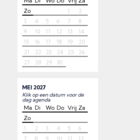
Ma
Di
Wo
Do
Vrij
Za
Zo
1
2
3
4
5
6
7
8
9
10
11
12
13
14
15
16
17
18
19
20
21
22
23
24
25
26
27
28
29
30
MEI 2027
Klik op een datum voor de
dag agenda
Ma
Di
Wo
Do
Vrij
Za
Zo
1
2
3
4
5
6
7
8
9
10
11
12