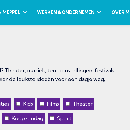
N MEPPEL
WERKEN & ONDERNEMEN
OVER M
? Theater, muziek, tentoonstellingen, festivals
 hier de leukste ideeën voor een dagje weg,
ties
Kids
Films
Theater
Koopzondag
Sport