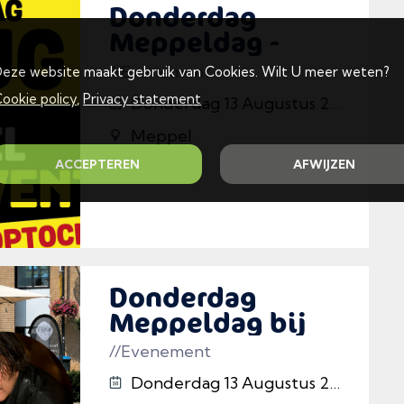
Donderdag
Meppeldag -
Meppel Dance
//Evenement
eze website maakt gebruik van Cookies. Wilt U meer weten?
Event
ookie policy
,
Privacy statement
Donderdag 13 Augustus 2026
Meppel
ACCEPTEREN
AFWIJZEN
Donderdag
Meppeldag bij
Kisjes
//Evenement
Donderdag 13 Augustus 2026