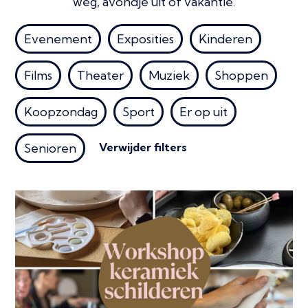
weg, avondje uit of vakantie.
Evenement
Exposities
Kinderen
Films
Theater
Muziek
Shoppen
Koopzondag
Sport
Er op uit
Verwijder filters
Senioren