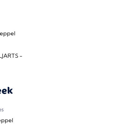
Meppel
JARTS -
eek
es
eppel