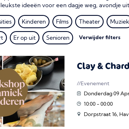
e leukste ideeën voor een dagje weg, avondje uit
ities
Kinderen
Films
Theater
Muzie
rt
Er op uit
Senioren
Verwijder filters
Clay & Char
//Evenement
Donderdag 09 April 
10:00 - 00:00
Dorpstraat 16, Hav