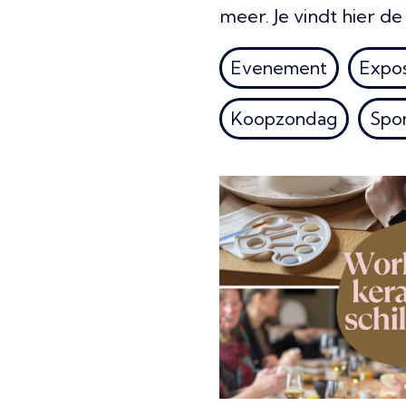
meer. Je vindt hier d
Evenement
Expos
Koopzondag
Spo