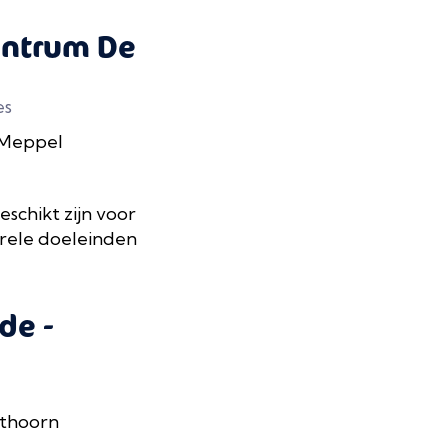
entrum De
es
 Meppel
eschikt zijn voor
rele doeleinden
de -
ethoorn