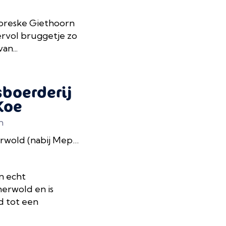
ttoreske Giethoorn
ervol bruggetje zo
n...
sboerderij
Koe
n
wold (nabij Meppel)
n echt
nerwold en is
d tot een