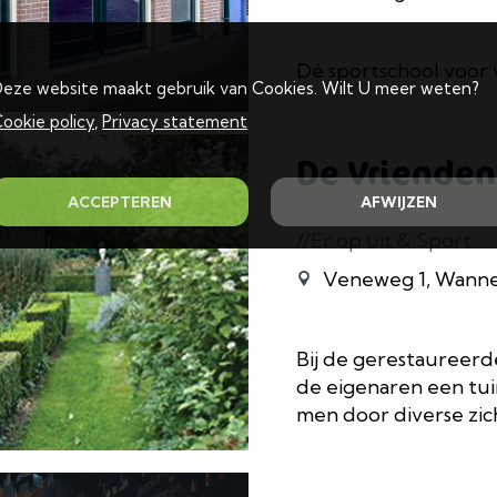
Dé sportschool voor
eze website maakt gebruik van Cookies. Wilt U meer weten?
ookie policy
,
Privacy statement
De Vrienden
ACCEPTEREN
AFWIJZEN
//Er op uit & Sport
Veneweg 1, Wann
Bij de gerestaureerde
de eigenaren een tu
men door diverse zicht