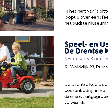
In het hart van 't pi
loopt u over een sfe
het oudste museum va
Speel- en IJ
De Drentse 
//Er op uit & Kindere
Wolddijk 23, Ruiner
De Drentse Koe is ee
boerenbedrijf in Rui
daarnaast uitgegroei
volwaardi...