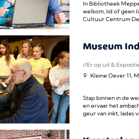
In Bibliotheek Meppe
welkom, lid of geen l
Cultuur Centrum De P
Museum Ind
//Er op uit & Expositi
Kleine Oever 11, 
Stap binnen in de w
en ervaar het ambacht
geur van inkt, lades vo