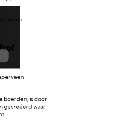
 vrouwen.
hof
eperveen
 boerderij is door
in gecreëerd waar
...