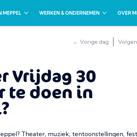
N MEPPEL
WERKEN & ONDERNEMEN
OVER M
← Vorige dag
Volgen
er Vrijdag 30
 te doen in
?
Meppel? Theater, muziek, tentoonstellingen, fest