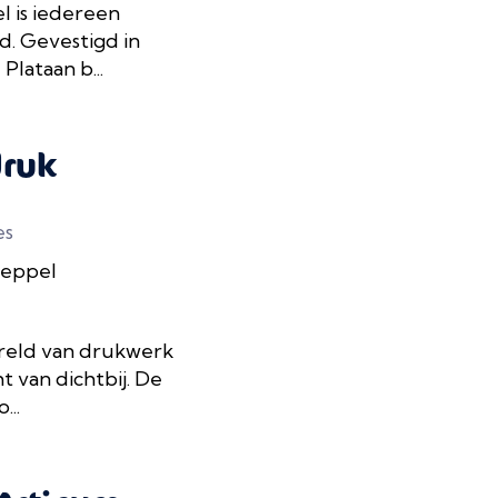
l is iedereen
id. Gevestigd in
lataan b...
ruk
es
Meppel
ereld van drukwerk
 van dichtbij. De
...