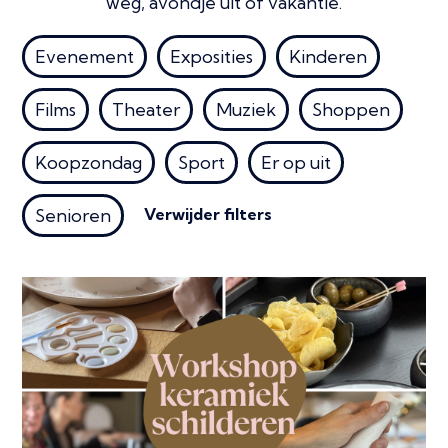
weg, avondje uit of vakantie.
Evenement
Exposities
Kinderen
Films
Theater
Muziek
Shoppen
Koopzondag
Sport
Er op uit
Verwijder filters
Senioren