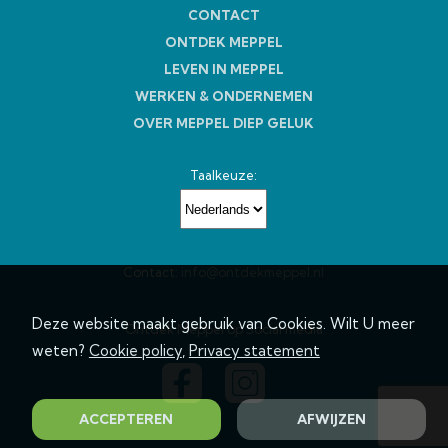
CONTACT
ONTDEK MEPPEL
LEVEN IN MEPPEL
WERKEN & ONDERNEMEN
OVER MEPPEL DIEP GELUK
Taalkeuze:
Contact:
info@ontdekmeppel.nl
Deze website maakt gebruik van Cookies. Wilt U meer
Ontdek Meppel op Social media
weten?
Cookie policy
,
Privacy statement
ACCEPTEREN
AFWIJZEN