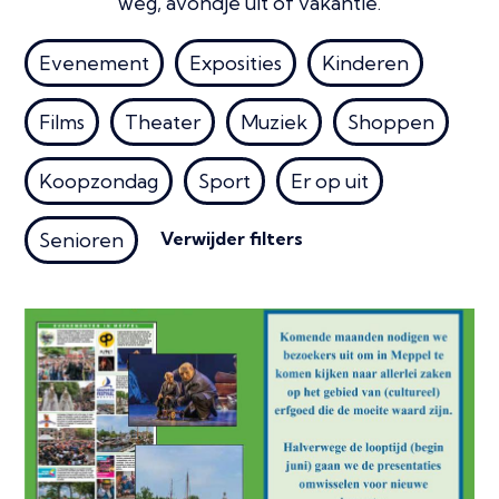
weg, avondje uit of vakantie.
Evenement
Exposities
Kinderen
Films
Theater
Muziek
Shoppen
Koopzondag
Sport
Er op uit
Verwijder filters
Senioren