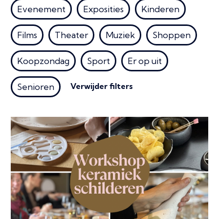
Evenement
Exposities
Kinderen
Films
Theater
Muziek
Shoppen
Koopzondag
Sport
Er op uit
Verwijder filters
Senioren