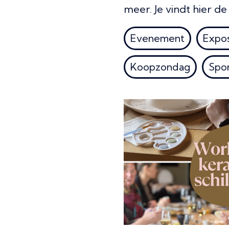
meer. Je vindt hier d
Evenement
Expos
Koopzondag
Spo