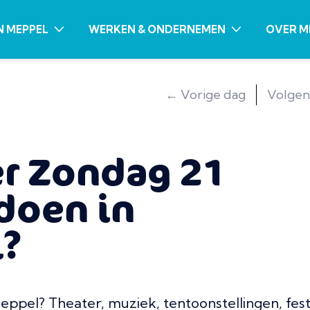
N MEPPEL
WERKEN & ONDERNEMEN
OVER M
← Vorige dag
Volgen
er Zondag 21
 doen in
?
Meppel? Theater, muziek, tentoonstellingen, fest