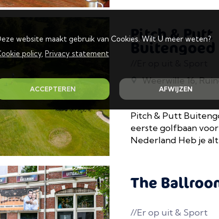
Pitch & Putt
eze website maakt gebruik van Cookies. Wilt U meer weten?
Buitengoed
ookie policy
,
Privacy statement
//Er op uit & Sport
Weerwille 16, Rui
ACCEPTEREN
AFWIJZEN
Pitch & Putt Buiteng
eerste golfbaan voor
Nederland Heb je altijd
The Ballroo
//Er op uit & Sport