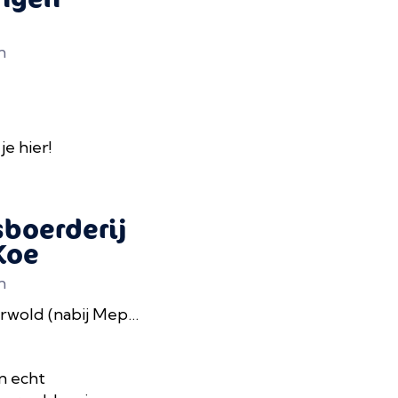
n
je hier!
sboerderij
Koe
n
wold (nabij Meppel)
n echt