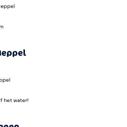
Meppel
um
Meppel
ppel
 het water!
ingen