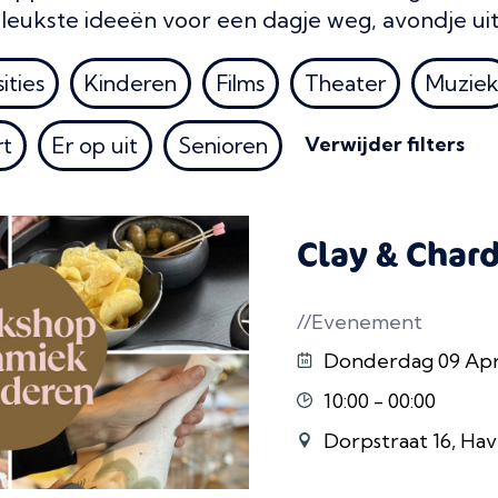
e leukste ideeën voor een dagje weg, avondje uit
ities
Kinderen
Films
Theater
Muzie
rt
Er op uit
Senioren
Verwijder filters
Clay & Char
//Evenement
Donderdag 09 April 
10:00 - 00:00
Dorpstraat 16, Hav