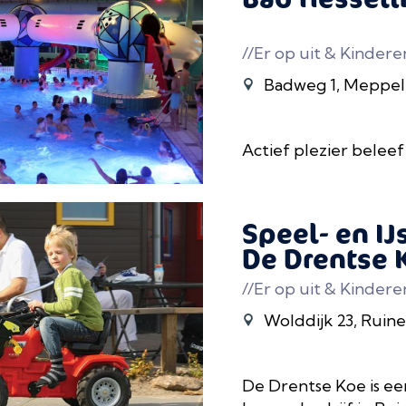
//Er op uit & Kindere
Badweg 1, Meppel
Actief plezier beleef 
Speel- en IJ
De Drentse 
//Er op uit & Kindere
Wolddijk 23, Ruiner
De Drentse Koe is ee