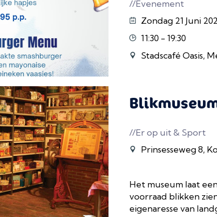
//Evenement
Zondag 21 Juni 20
11:30 - 19:30
Stadscafé Oasis, 
Blikmuseu
//Er op uit & Sport
Prinsesseweg 8, 
Het museum laat een 
voorraad blikken zie
eigenaresse van land