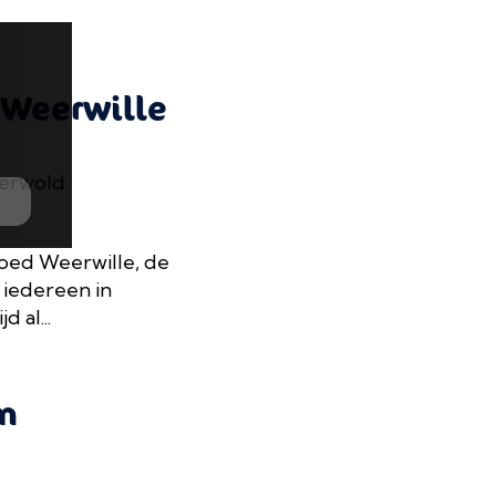
 Weerwille
nerwold
oed Weerwille, de
 iedereen in
 al...
m