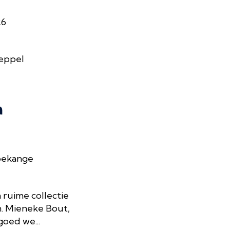
26
Meppel
m
Koekange
ruime collectie
n. Mieneke Bout,
goed we...