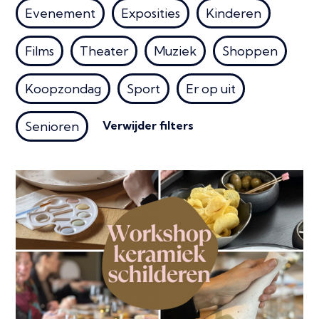
Evenement
Exposities
Kinderen
Films
Theater
Muziek
Shoppen
Koopzondag
Sport
Er op uit
Verwijder filters
Senioren