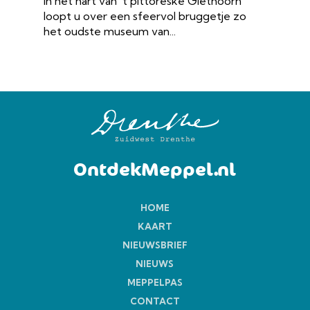
In het hart van 't pittoreske Giethoorn
loopt u over een sfeervol bruggetje zo
het oudste museum van...
OntdekMeppel.nl
HOME
KAART
NIEUWSBRIEF
NIEUWS
MEPPELPAS
CONTACT