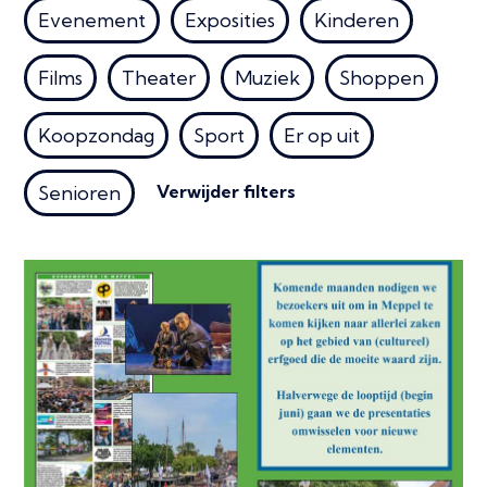
Evenement
Exposities
Kinderen
Films
Theater
Muziek
Shoppen
Koopzondag
Sport
Er op uit
Verwijder filters
Senioren