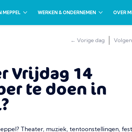
N MEPPEL
WERKEN & ONDERNEMEN
OVER M
← Vorige dag
Volgen
er Vrijdag 14
er te doen in
?
Meppel? Theater, muziek, tentoonstellingen, fest