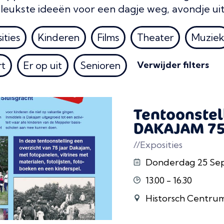
e leukste ideeën voor een dagje weg, avondje uit
ities
Kinderen
Films
Theater
Muzie
rt
Er op uit
Senioren
Verwijder filters
Tentoonstel
DAKAJAM 75 
//Exposities
Donderdag 25 Septembe
13.00 - 16.30
Historsch Centrum Meppe