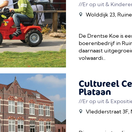
//Er op uit & Kindere
Wolddijk 23, Ruiner
De Drentse Koe is ee
boerenbedrijf in Rui
daarnaast uitgegroei
volwaardi...
Cultureel C
Plataan
//Er op uit & Expositi
Vledderstraat 3F,