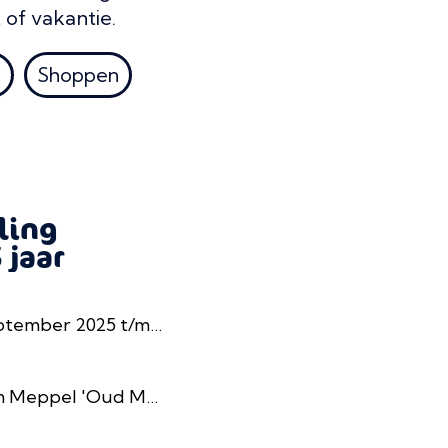
 of vakantie.
k
Shoppen
ling
jaar
r 2025 t/m 28/02/2026
l 'Oud Meppel', Meppel