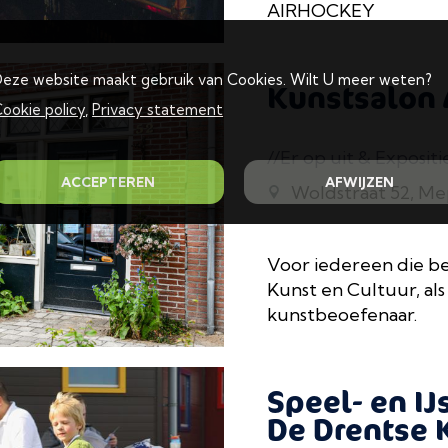
AIRHOCKEY
eze website maakt gebruik van Cookies. Wilt U meer weten?
Kunstsalon 
ookie policy
,
Privacy statement
//Er op uit & Expositi
ACCEPTEREN
AFWIJZEN
Woldstraat 52, M
Voor iedereen die bet
Kunst en Cultuur, als
kunstbeoefenaar.
Speel- en IJ
De Drentse 