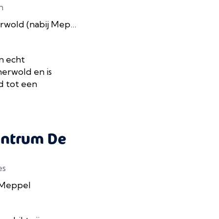
n
wold (nabij Meppel)
n echt
nerwold en is
d tot een
entrum De
es
 Meppel