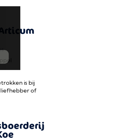
Articum
es
eppel
rokken is bij
 liefhebber of
sboerderij
Koe