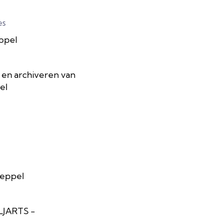
es
eppel
en archiveren van
el
Meppel
JARTS -