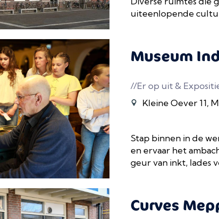
Diverse ruimtes die g
uiteenlopende cultu
Museum Ind
//Er op uit & Expositi
Kleine Oever 11, 
Stap binnen in de w
en ervaar het ambacht
geur van inkt, lades vo
Curves Mep