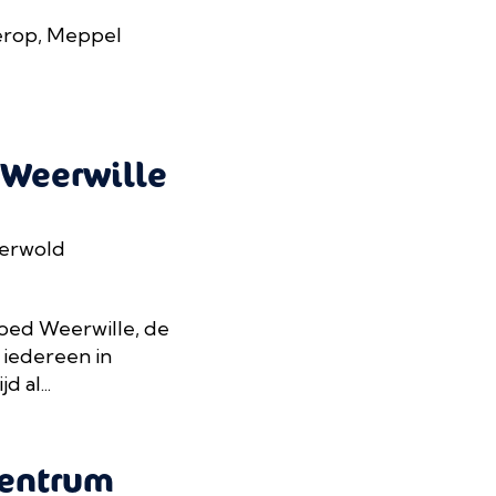
rop, Meppel
 Weerwille
nerwold
oed Weerwille, de
 iedereen in
 al...
Centrum