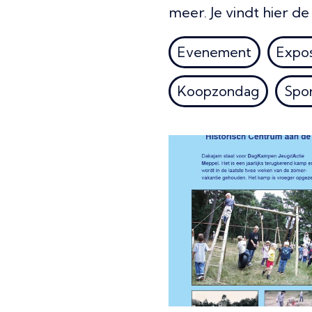
meer. Je vindt hier d
Evenement
Expos
Koopzondag
Spo