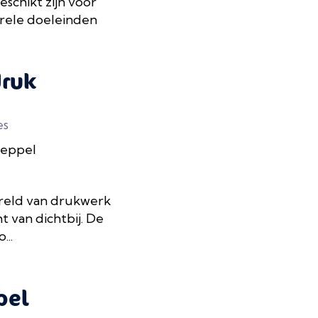
eschikt zijn voor
rele doeleinden
ruk
es
Meppel
ereld van drukwerk
 van dichtbij. De
...
pel