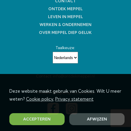
CONTACT
ONTDEK MEPPEL
LEVEN IN MEPPEL
WERKEN & ONDERNEMEN
OVER MEPPEL DIEP GELUK
Taalkeuze:
Contact:
info@ontdekmeppel.nl
Deze website maakt gebruik van Cookies. Wilt U meer
Ontdek Meppel op Social media
weten?
Cookie policy
,
Privacy statement
ACCEPTEREN
AFWIJZEN