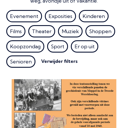
weg, avondje uit of vakantie.
Evenement
Exposities
Kinderen
Films
Theater
Muziek
Shoppen
Koopzondag
Sport
Er op uit
Verwijder filters
Senioren