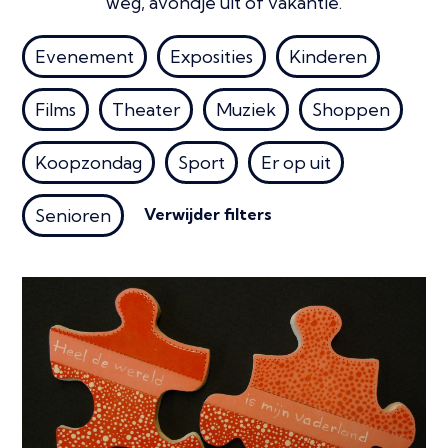
weg, avondje uit of vakantie.
Evenement
Exposities
Kinderen
Films
Theater
Muziek
Shoppen
Koopzondag
Sport
Er op uit
Verwijder filters
Senioren