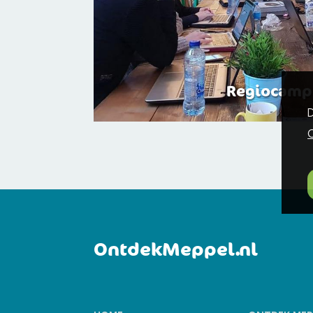
Regiocamp
D
C
OntdekMeppel.nl