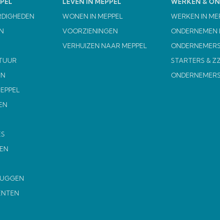
PEL
LEVEN IN MEPPEL
WERKEN & O
RDIGHEDEN
WONEN IN MEPPEL
WERKEN IN ME
N
VOORZIENINGEN
ONDERNEMEN I
VERHUIZEN NAAR MEPPEL
ONDERNEMERS
TUUR
STARTERS & Z
EN
ONDERNEMER
MEPPEL
EN
ES
EN
MUGGEN
ENTEN