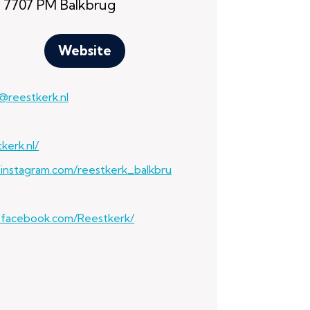
 7707 PM Balkbrug
Website
@reestkerk.nl
tkerk.nl/
.instagram.com/reestkerk_balkbru
.facebook.com/Reestkerk/