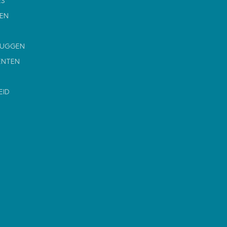
ES
EN
MUGGEN
ENTEN
EID