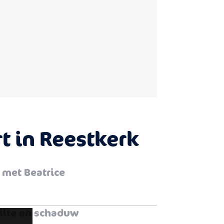
t in Reestkerk
 met Beatrice
ilte en schaduw