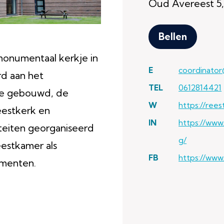
Oud Avereest 5,
Bellen
onumentaal kerkje in
E
coordinator
rd aan het
TEL
0612814421
e gebouwd, de
W
https://rees
estkerk en
IN
https://www
teiten georganiseerd
g/
eestkamer als
FB
https://www
ementen.