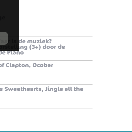
ge
aar is de muziek?
rstelling (3+) door de
de Piano
of Clapton, Ocobar
s Sweethearts, Jingle all the