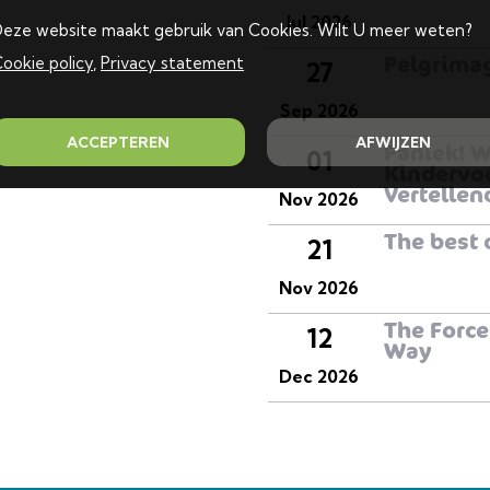
Jul 2026
eze website maakt gebruik van Cookies. Wilt U meer weten?
Pelgrima
ookie policy
,
Privacy statement
27
Sep 2026
ACCEPTEREN
AFWIJZEN
Paniek! W
01
Kindervoo
Vertellen
Nov 2026
The best 
21
Nov 2026
The Force
12
Way
Dec 2026